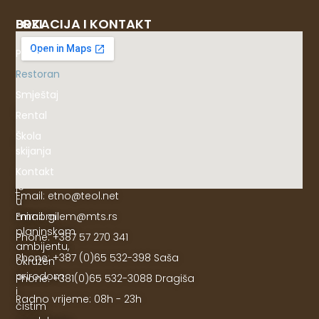
BRZI
LOKACIJA I KONTAKT
LINKOVI
Početna
Restoran
Smještaj
Objekat
Rental
"ETNO"
Škola
na
skijanja
Jahorini
Kontakt
smješten
je
Email: etno@teol.net
u
Email: gilem@mts.rs
mirnom
planinskom
Phone: +387 57 270 341
ambijentu,
Phone: +387 (0)65 532-398 Saša
okružen
prirodom
Phone: +381(0)65 532-3088 Dragiša
i
Radno vrijeme: 08h - 23h
čistim