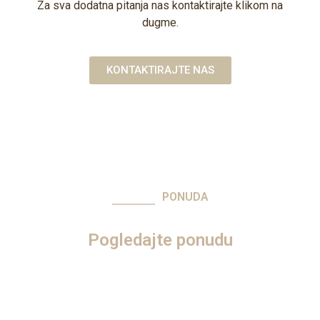
Za sva dodatna pitanja nas kontaktirajte klikom na
dugme.
KONTAKTIRAJTE NAS
PONUDA
Pogledajte ponudu
Pogledajte šta još Etno nudi.
Veliki apartman