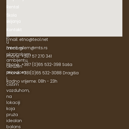
Objekat
Rental
"ETNO"
Škola
na
skijanja
Jahorini
Kontakt
smješten
je
Email: etno@teol.net
u
Email: gilem@mts.rs
mirnom
planinskom
Phone: +387 57 270 341
ambijentu,
Phone: +387 (0)65 532-398 Saša
okružen
prirodom
Phone: +381(0)65 532-3088 Dragiša
i
Radno vrijeme: 08h - 23h
čistim
vazduhom,
na
lokaciji
koja
pruža
idealan
balans